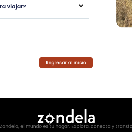
a viajar?
Regresar al inicio
Zondela, el mundo es tu hogar. Explora, conecta y transf