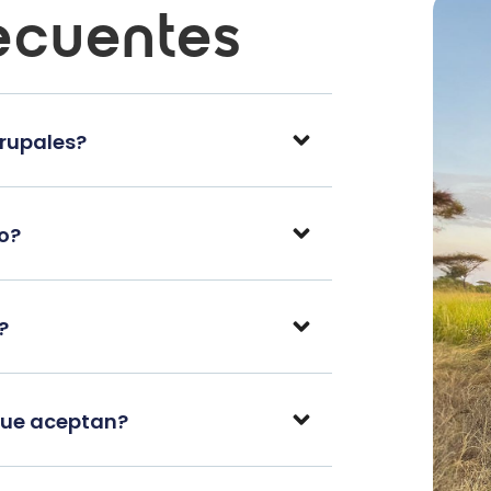
ecuentes
grupales?
po?
?
que aceptan?