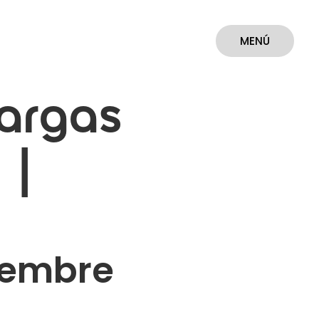
MENÚ
CERRAR
Vargas
 |
iembre