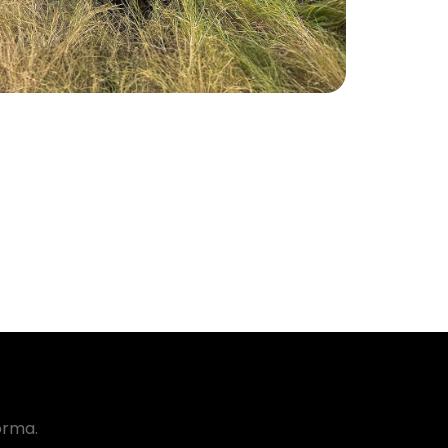
orma.