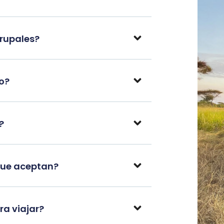
grupales?
po?
?
que aceptan?
a viajar?