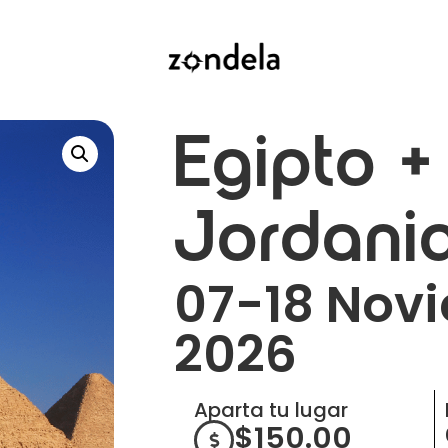
Egipto +
Jordani
07-18 Nov
2026
Aparta tu lugar
$
150.00