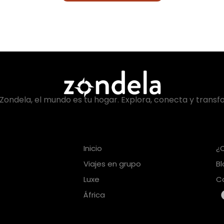
Zondela, el mundo es tu hogar. Explora, conecta y transf
Inicio
¿
Viajes en grupo
B
Luxe
C
África