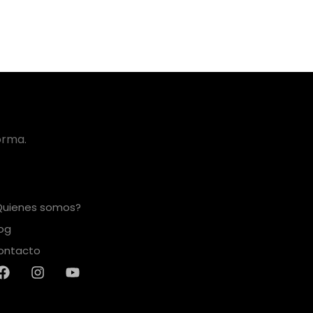
orma.
Quienes somos?
log
ontacto