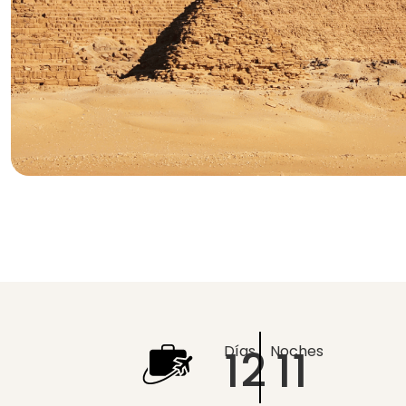
12
11
Días
Noches