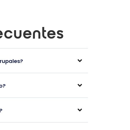
ecuentes
grupales?
po?
?