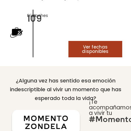
10
9
Días
Noches
Ver fechas
disponibles
¿Alguna vez has sentido esa emoción
indescriptible al vivir un momento que has
esperado toda la vida?
¡Te
acompañamo
a vivir tu
#Momento