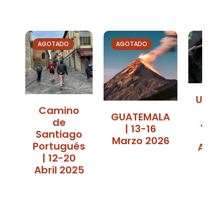
AGOTADO
AGOTADO
Uga
Camino
| 2
GUATEMALA
de
Juli
| 13-16
Santiago
0
Marzo 2026
Portugués
Ago
| 12-20
20
Abril 2025