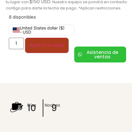
$150 USD.
tu lugar con
Nuestro equipo se pondrá en contacto
contigo para darte la fecha de pago. *Aplican restricciones.
8 disponibles
United States dollar ($)
- USD
Aparta tu viaje
Asistencia de
ventas
10
9
Días
Noches