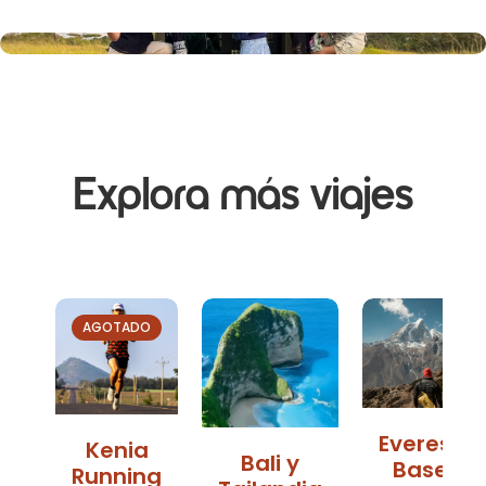
Explora más viajes
AGOTADO
Everest
Kenia
Bali y
Base
Running