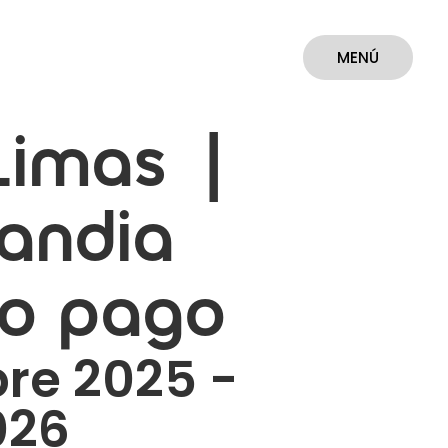
MENÚ
CERRAR
Limas |
landia
to pago
re 2025 -
026