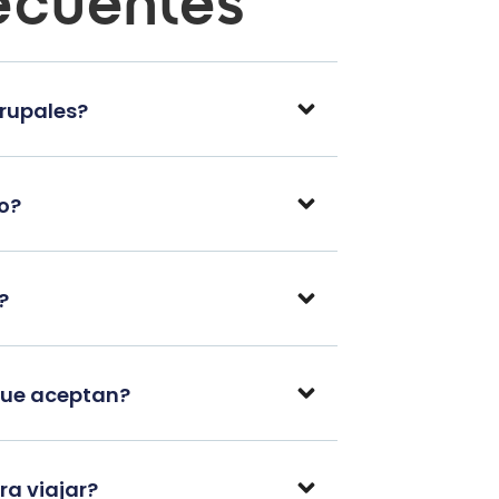
ecuentes
grupales?
po?
?
que aceptan?
a viajar?