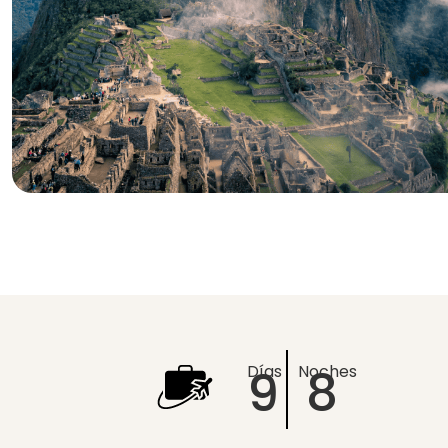
9
8
Días
Noches