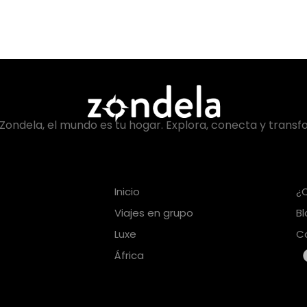
Zondela, el mundo es tu hogar. Explora, conecta y transf
Inicio
¿
Viajes en grupo
B
Luxe
C
África