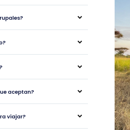
grupales?
po?
?
que aceptan?
a viajar?