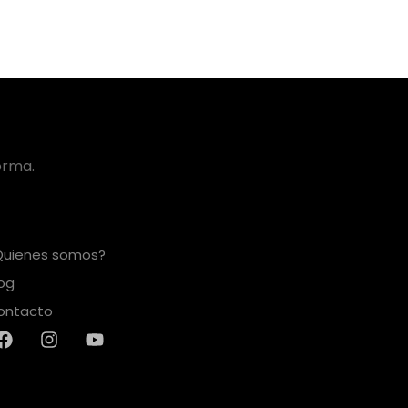
orma.
Quienes somos?
log
ontacto