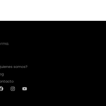
orma.
Quienes somos?
log
ontacto