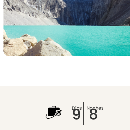
9
8
Días
Noches