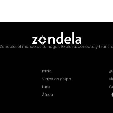
Zondela, el mundo es tu hogar. Explora, conecta y transf
Inicio
¿
Viajes en grupo
B
Luxe
C
África