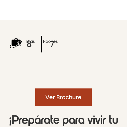
8
7
Días
Noches
Ver Brochure
¡Prepárate para vivir tu