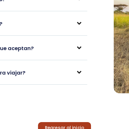
?
que aceptan?
a viajar?
Regresar al inicio