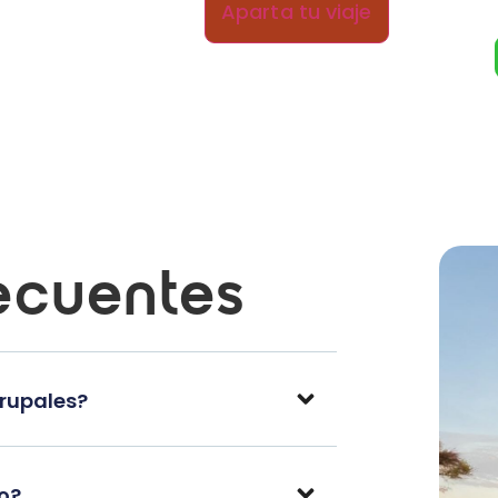
Aparta tu viaje
ecuentes
grupales?
po?