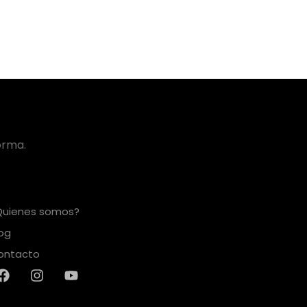
orma.
Quienes somos?
log
ontacto