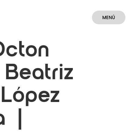
MENÚ
CERRAR
Octon
 Beatriz
 López
a |