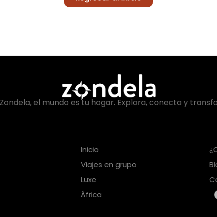
Zondela, el mundo es tu hogar. Explora, conecta y transf
Inicio
¿
Viajes en grupo
B
Luxe
C
África