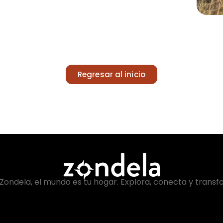
Regresar al inicio
Zondela, el mundo es tu hogar. Explora, conecta y transf