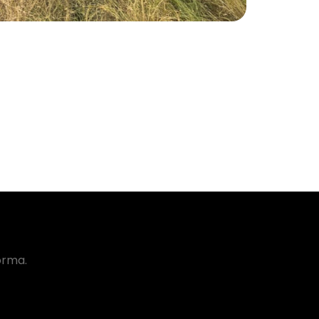
orma.