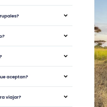
grupales?
po?
?
que aceptan?
a viajar?