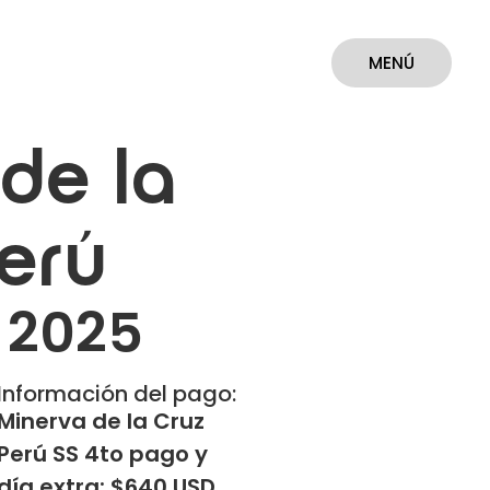
MENÚ
CERRAR
de la
erú
l 2025
Información del pago:
Minerva de la Cruz
Perú SS 4to pago y
día extra: $640 USD