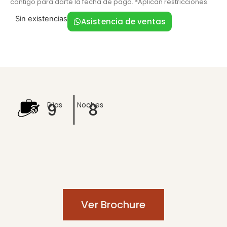
contigo para darte la fecha de pago. *Aplican restricciones.
Sin existencias
Asistencia de ventas
9
8
Días
Noches
Ver Brochure