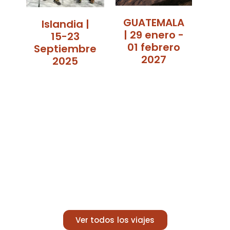
Isl
| 2
GUATEMALA
Islandia |
ma
| 29 enero -
15-23
2
01 febrero
Septiembre
2027
2025
Ver todos los viajes