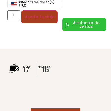
United States dollar ($)
- USD
Aparta tu viaje
Asistencia de
ventas
17
16
Días
Noches