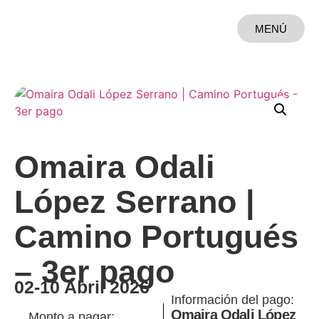
MENÚ
CERRAR
Omaira Odali
López Serrano |
Camino Portugués
– 3er pago
02-10 Abril 2026
Información del pago:
Omaira Odali López
Monto a pagar: