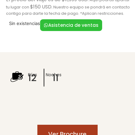
$150 USD.
tu lugar con
Nuestro equipo se pondrá en contacto
contigo para darte la fecha de pago. *Aplican restricciones.
Sin existencias
Asistencia de ventas
12
11
Días
Noches
Ver Brochure