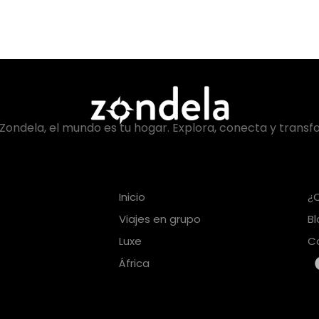
Zondela, el mundo es tu hogar. Explora, conecta y transf
Inicio
¿
Viajes en grupo
B
Luxe
C
África