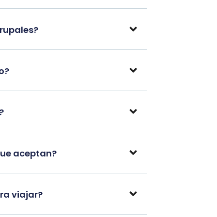
grupales?
po?
?
que aceptan?
a viajar?