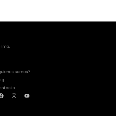
orma.
Quienes somos?
log
ontacto