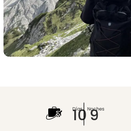
10
9
Días
Noches