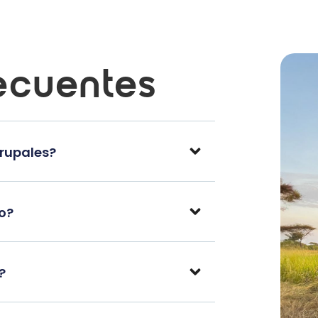
ecuentes
grupales?
po?
?