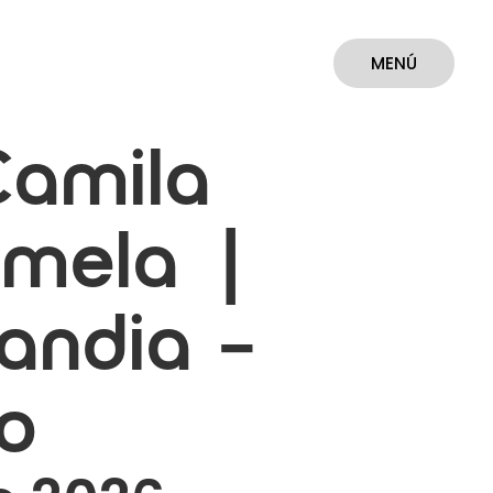
MENÚ
CERRAR
Camila
amela |
landia –
o