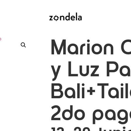
Marion 
y Luz P
Bali+Tai
2do pag