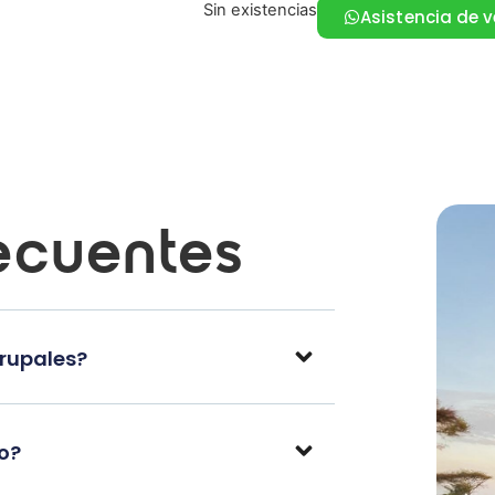
Sin existencias
Asistencia de 
ecuentes
grupales?
po?