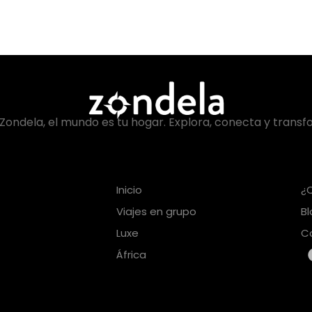
Zondela, el mundo es tu hogar. Explora, conecta y transf
Inicio
¿
Viajes en grupo
B
Luxe
C
África