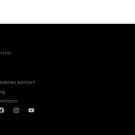
orma.
Quienes somos?
log
ontacto