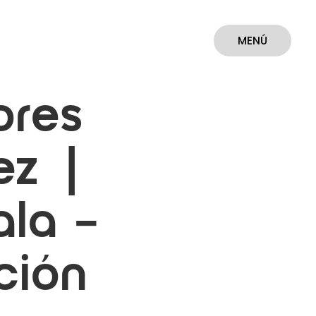
MENÚ
CERRAR
ores
ez |
la –
ción