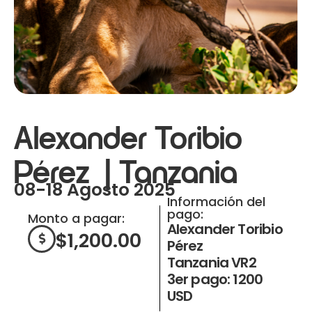
Alexander Toribio
Pérez | Tanzania
08-18 Agosto 2025
Información del
pago:
Monto a pagar:
Alexander Toribio
$
1,200.00
Pérez
Tanzania VR2
3er pago: 1200
USD