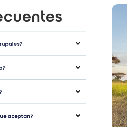
ecuentes
grupales?
po?
?
que aceptan?