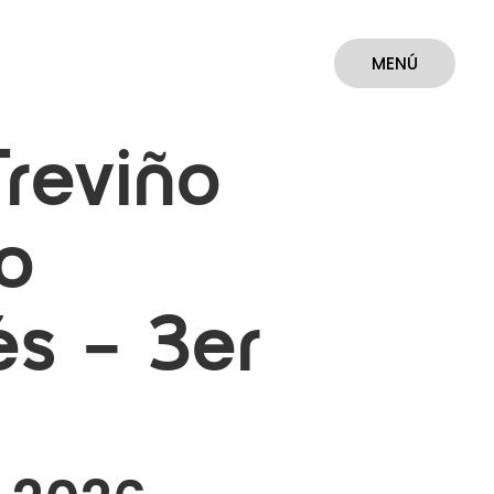
MENÚ
CERRAR
reviño
o
és – 3er