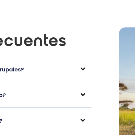
ecuentes
grupales?
po?
?