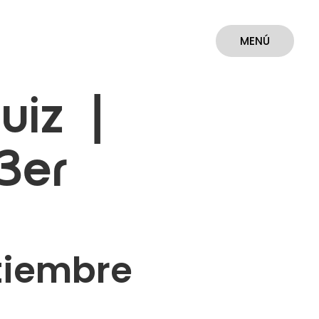
MENÚ
CERRAR
uiz |
 3er
tiembre