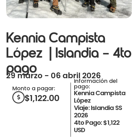
Kennia Campista
López | Islandia – 4to
pago
29 marzo - 06 abril 2026
Información del
pago:
Monto a pagar:
Kennia Campista
$
1,122.00
López
Viaje: Islandia SS
2026
4to Pago: $1,122
USD