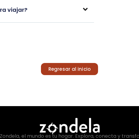
a viajar?
Regresar al inicio
Zondela, el mundo es tu hogar. Explora, conecta y transf