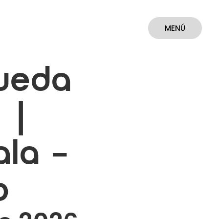
MENÚ
CERRAR
ueda
 |
la –
o