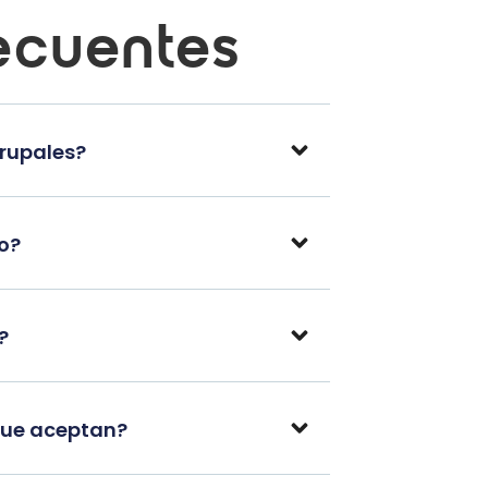
ecuentes
grupales?
po?
?
que aceptan?