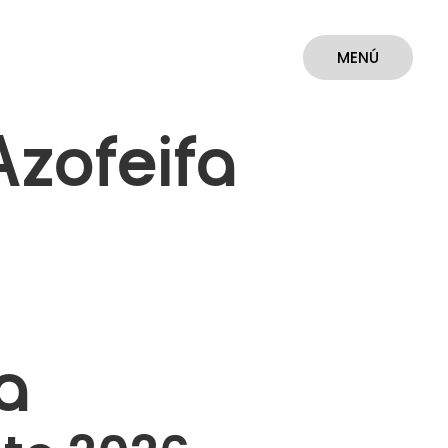
MENÚ
CERRAR
Azofeifa
p
ia