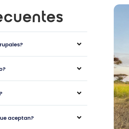
ecuentes
grupales?
po?
?
que aceptan?