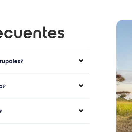
ecuentes
grupales?
po?
?