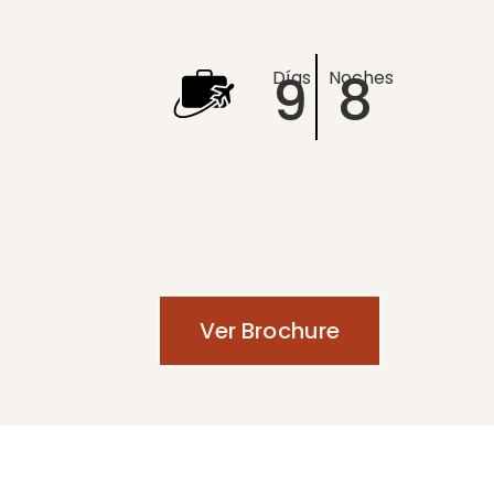
9
8
Días
Noches
Ver Brochure