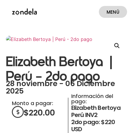
MENÚ
CERRAR
Elizabeth Bertoya |
Perú – 2do pago
28 noviembre - 06 Diciembre
2025
Información del
pago:
Monto a pagar:
Elizabeth Bertoya
$
220.00
Perú INV2
2do pago: $220
USD