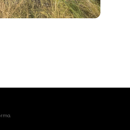
orma.