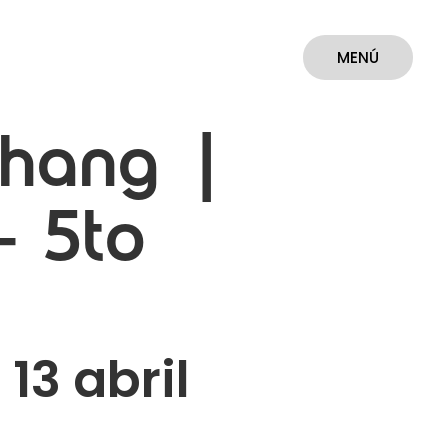
MENÚ
CERRAR
Chang |
– 5to
13 abril