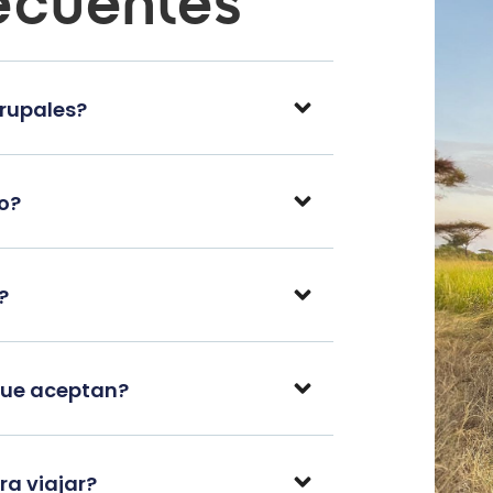
ecuentes
grupales?
po?
?
que aceptan?
a viajar?