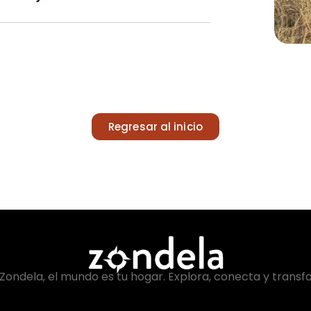
Regresar al inicio
Zondela, el mundo es tu hogar. Explora, conecta y transf