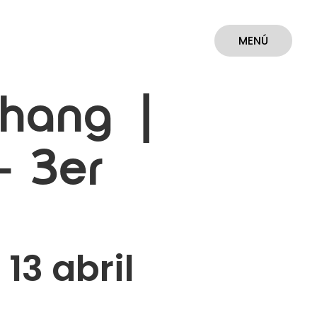
MENÚ
CERRAR
Chang |
– 3er
13 abril