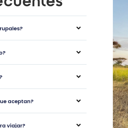
ecuentes
grupales?
po?
?
que aceptan?
a viajar?