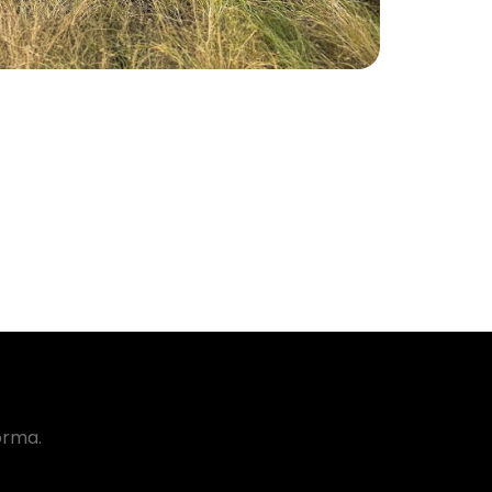
orma.