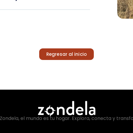
Regresar al inicio
Zondela, el mundo es tu hogar. Explora, conecta y transf