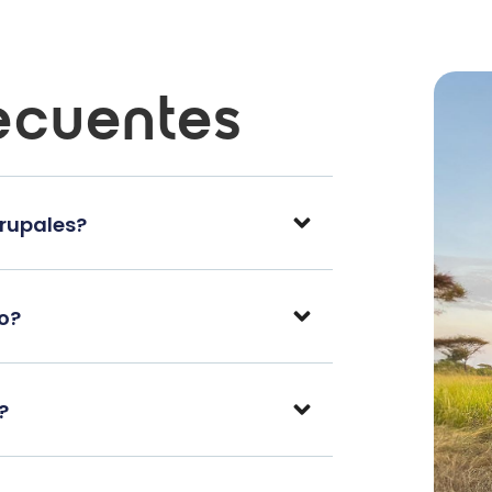
ecuentes
grupales?
po?
?