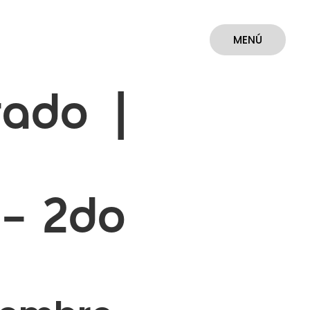
MENÚ
CERRAR
rado |
 – 2do