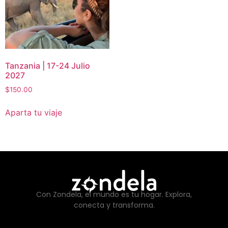
Tanzania | 17-24 Julio
2027
$
150.00
Aparta tu viaje
Con Zondela, el mundo es tu hogar. Explora,
conecta y transforma.