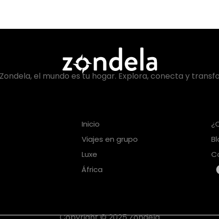
Zondela, el mundo es tu hogar. Explora, conecta y transf
Inicio
¿
Viajes en grupo
B
Luxe
C
África
Copyright © 2025 Zondela