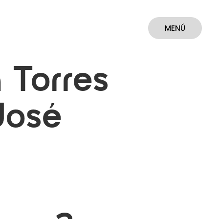
MENÚ
CERRAR
 Torres
José
p