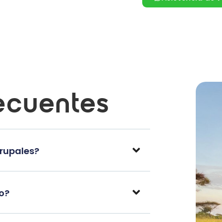
ecuentes
grupales?
po?