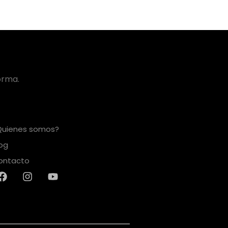
orma.
Quienes somos?
log
ontacto