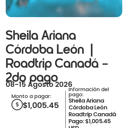
Sheila Ariana
Córdoba León |
Roadtrip Canadá –
2do pago
08-15 Agosto 2026
Información del
pago:
Monto a pagar:
Sheila Ariana
$
1,005.45
Córdoba León
Roadtrip Canadá
Pago: $1,005.45
USD