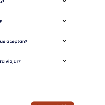
po?
?
que aceptan?
a viajar?