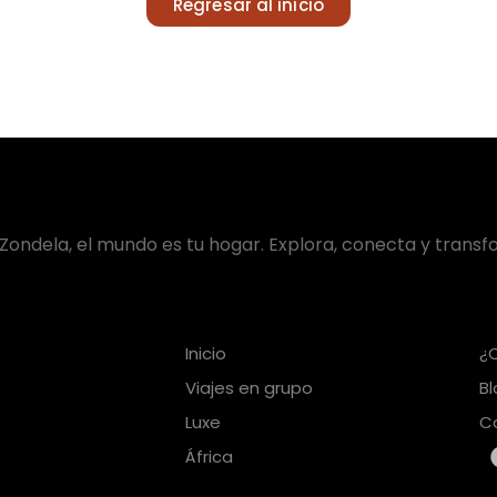
Regresar al inicio
Zondela, el mundo es tu hogar. Explora, conecta y transf
Inicio
¿
Viajes en grupo
B
Luxe
C
África