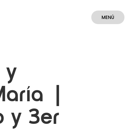
MENÚ
CERRAR
 y
aría |
 y 3er