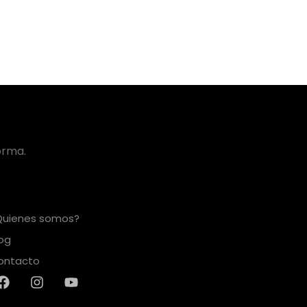
orma.
Quienes somos?
log
ontacto