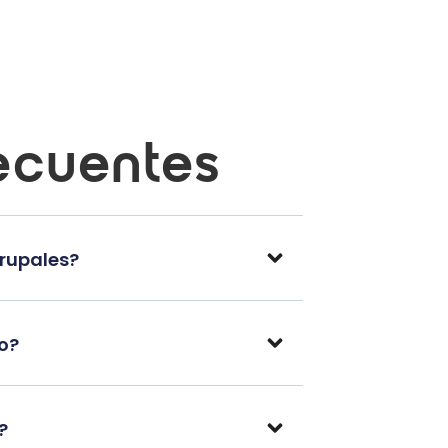
ecuentes
grupales?
po?
?