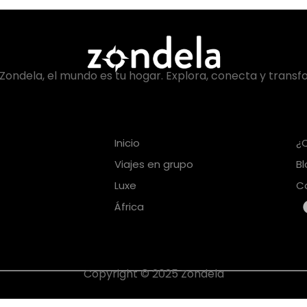
Zondela, el mundo es tu hogar. Explora, conecta y transf
Inicio
¿
Viajes en grupo
B
Luxe
C
África
Copyright © 2025 Zondela