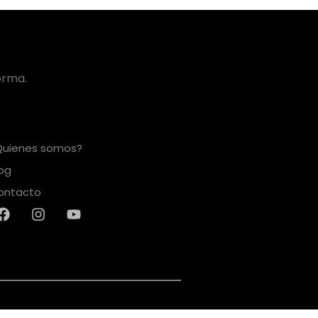
orma.
Quienes somos?
log
ontacto