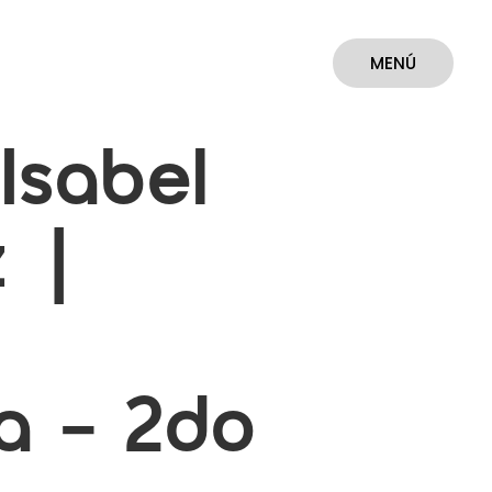
MENÚ
CERRAR
Isabel
 |
p
ia – 2do