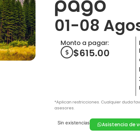
pago
01-08 Ago
Monto a pagar:
$
615.00
*Aplican restricciones. Cualquier duda fa
asesores.
Sin existencias
Asistencia de 