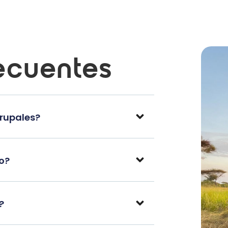
ecuentes
grupales?
po?
?