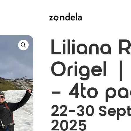
Liliana R
Origel |
– 4to p
22-30 Sep
2025