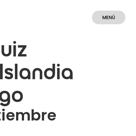
MENÚ
CERRAR
uiz
 Islandia
ago
tiembre