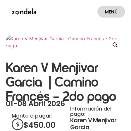
MENÚ
CERRAR
Karen V Menjivar
García | Camino
Francés – 2do pago
01-08 Abril 2026
Información del
pago:
Monto a pagar:
Karen V Menjivar
$
450.00
García