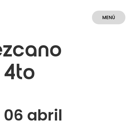
MENÚ
CERRAR
ezcano
 4to
 06 abril