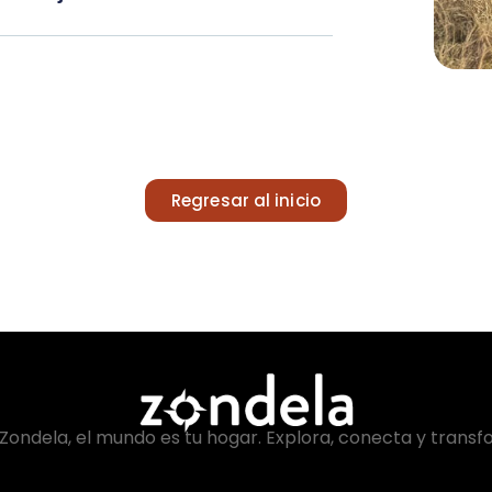
Regresar al inicio
Zondela, el mundo es tu hogar. Explora, conecta y transf