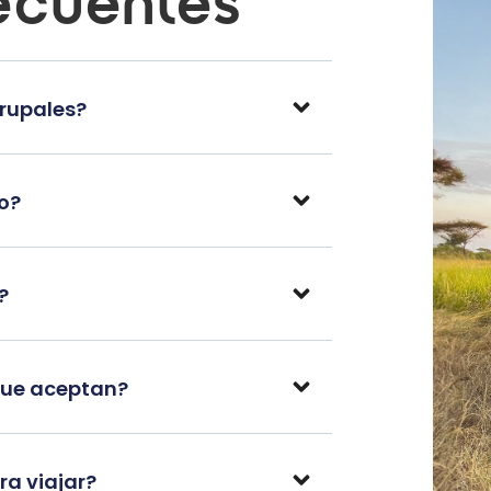
ecuentes
grupales?
po?
?
que aceptan?
a viajar?