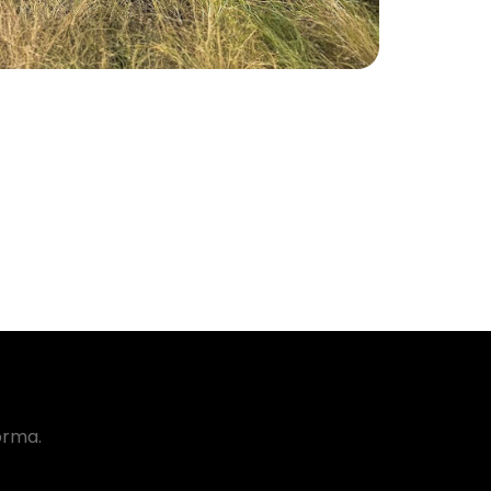
orma.