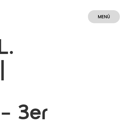
MENÚ
CERRAR
L.
|
– 3er