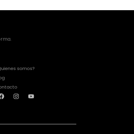
orma.
Quienes somos?
log
ontacto