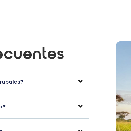
ecuentes
grupales?
po?