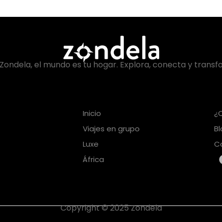
Zondela, el mundo es tu hogar. Explora, conecta y transf
Inicio
¿
Viajes en grupo
B
Luxe
C
África
Copyright © 2025 Zondela