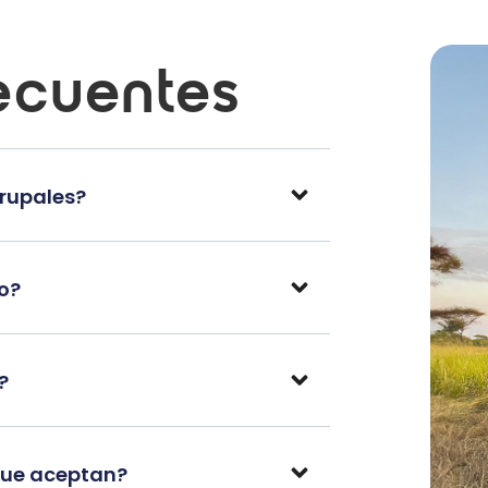
ecuentes
grupales?
po?
?
que aceptan?