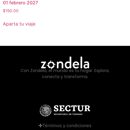
01 febrero 2027
$
150.00
Aparta tu viaje
Con Zondela, el mundo es tu hogar. Explora,
conecta y transforma.
Términos y condiciones