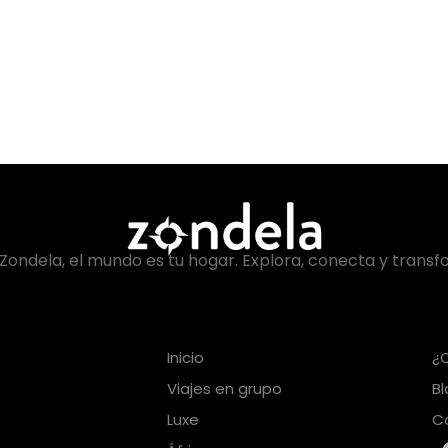
Zondela, el mundo es tu hogar. Explora, conecta y transf
Inicio
¿
Viajes en grupo
B
Luxe
C