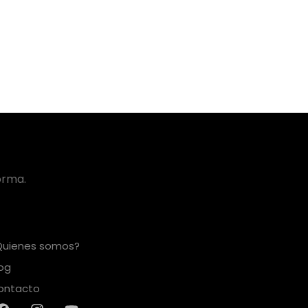
orma.
Quienes somos?
log
ontacto