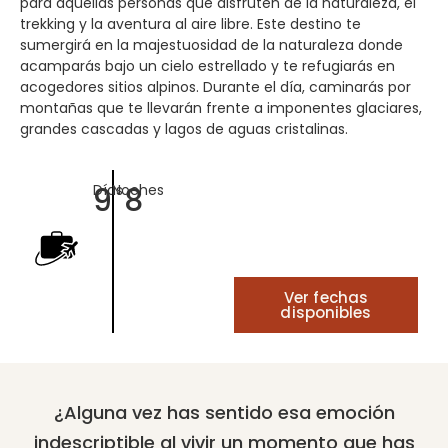
para aquellas personas que disfruten de la naturaleza, el
trekking y la aventura al aire libre. Este destino te
sumergirá en la majestuosidad de la naturaleza donde
acamparás bajo un cielo estrellado y te refugiarás en
acogedores sitios alpinos. Durante el día, caminarás por
montañas que te llevarán frente a imponentes glaciares,
grandes cascadas y lagos de aguas cristalinas.
9
8
Días
Noches
Ver fechas
disponibles
¿Alguna vez has sentido esa emoción
indescriptible al vivir un momento que has