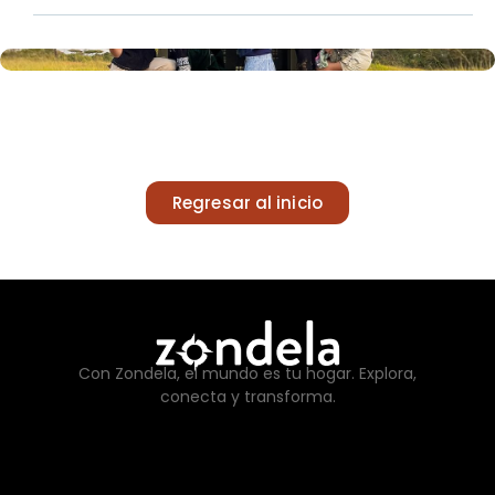
Regresar al inicio
Con Zondela, el mundo es tu hogar. Explora,
conecta y transforma.