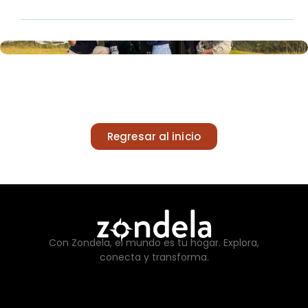
Regresar al inicio
Con Zondela, el mundo es tu hogar. Explora,
conecta y transforma.