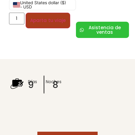
United States dollar ($)
- USD
Aparta tu viaje
Asistencia de
ventas
9
8
Días
Noches