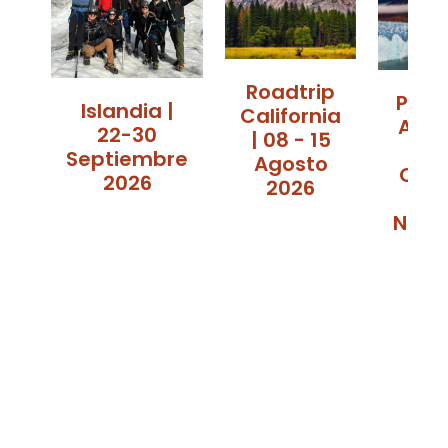
Roadtrip
Pata
Islandia |
California
Arge
22-30
| 08 - 15
|
Septiembre
Agosto
Octu
2026
2026
Novi
2