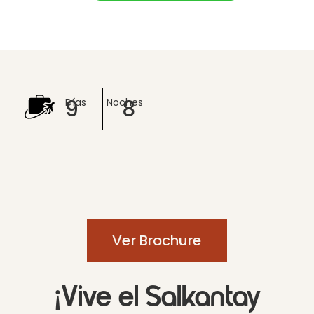
9
8
Días
Noches
Ver Brochure
¡Vive el Salkantay