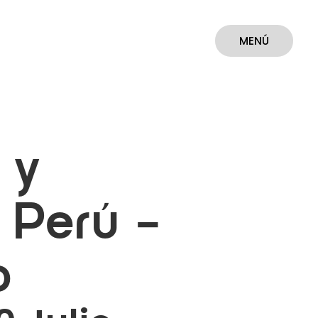
MENÚ
CERRAR
 y
 Perú –
o