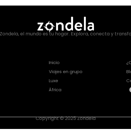
Zondela, el mundo es tu hogar. Explora, conecta y transf
Inicio
¿
Viajes en grupo
B
Luxe
C
África
Copyright © 2025 Zondela