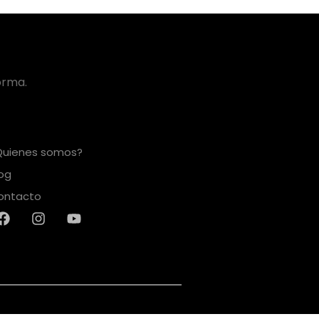
orma.
Quienes somos?
log
ontacto