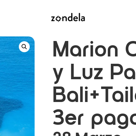
Marion 
y Luz P
Bali+Tai
3er pag