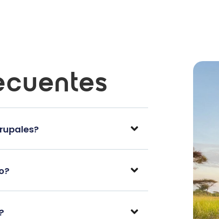
ecuentes
grupales?
po?
?