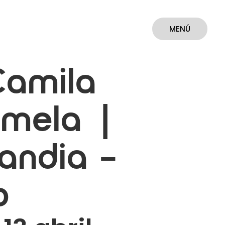
MENÚ
CERRAR
Camila
amela |
landia –
o