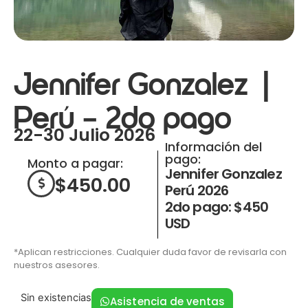
Jennifer Gonzalez |
Perú – 2do pago
22-30 Julio 2026
Información del
pago:
Monto a pagar:
Jennifer Gonzalez
$
450.00
Perú 2026
2do pago: $450
USD
*Aplican restricciones. Cualquier duda favor de revisarla con
nuestros asesores.
Sin existencias
Asistencia de ventas